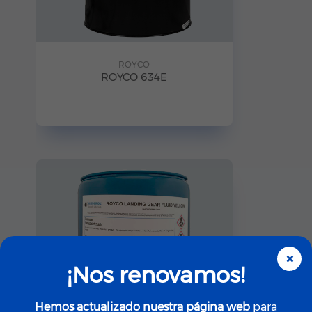
ROYCO
ROYCO 634E
×
¡Nos renovamos!
Hemos actualizado nuestra página web
para