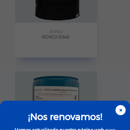
ROYCO
ROYCO 634E
×
¡Nos renovamos!