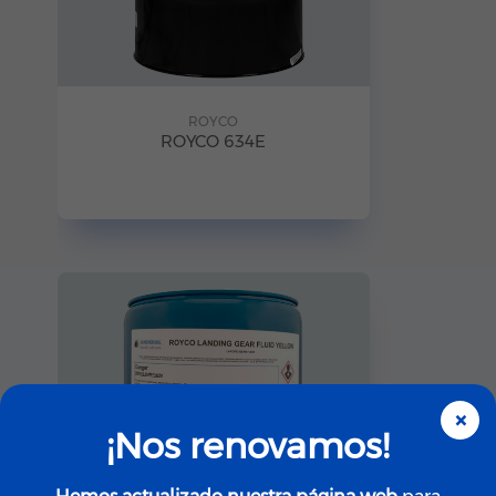
ROYCO
ROYCO 634E
×
¡Nos renovamos!