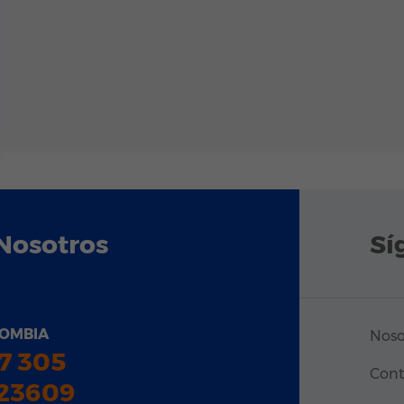
Nosotros
Sí
OMBIA
Noso
7 305
Cont
23609