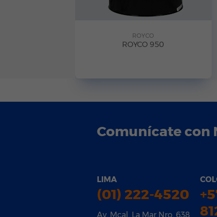
ROYCO
ROYCO 950
Comunícate con 
LIMA
COL
(01) 222-4520
+5
81
Av. Mcal. La Mar Nro. 638