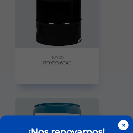
ROYCO
ROYCO 634E
×
¡Nos renovamos!