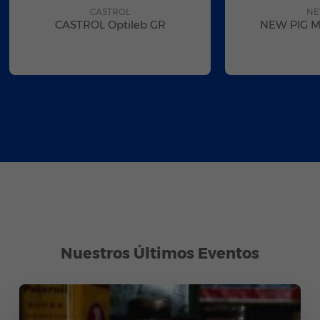
CASTROL
NE
CASTROL Optileb GR
NEW PIG Ma
Nuestros Últimos Eventos