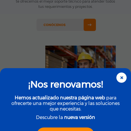
te ofrecemos el mejor soporte técnico para atender todos
tus requerimientos y proyectos.
CONÓCENOS
×
¡Nos renovamos!
20 AÑOS
Brindando
Soluciones Integrales
Hemos actualizado nuestra página web
para
ofrecerte una mejor experiencia y las soluciones
que necesitas.
Descubre la
nueva versión