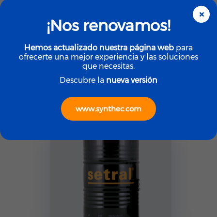
×
¡Nos renovamos!
Hemos actualizado nuestra página web
para
Lubricantes
ofrecerte una mejor experiencia y las soluciones
SETRAL SYN-setral-
que necesitas.
GEAR/PGB 680 FD
Descubre la
nueva versión
www.synthec.com