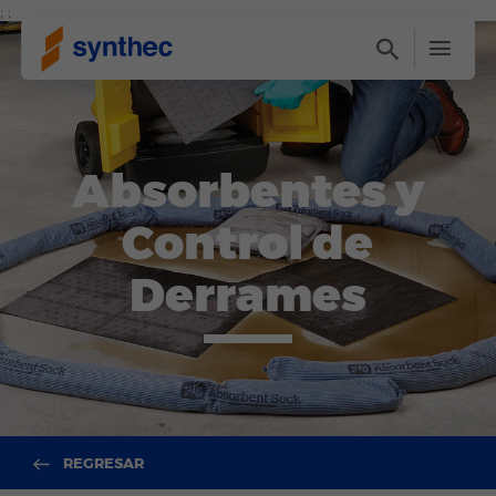
; ;
Absorbentes y
Control de
Derrames
REGRESAR