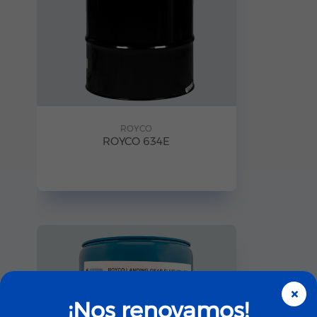
ROYCO
ROYCO 634E
×
¡Nos renovamos!