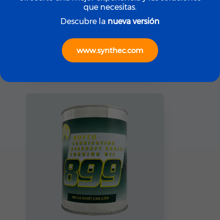
que necesitas.
Descubre la
nueva versión
ROYCO
ROYCO LGF (Yellow)
www.synthec.com