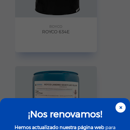
ROYCO
ROYCO 634E
×
¡Nos renovamos!
Hemos actualizado nuestra página web
para