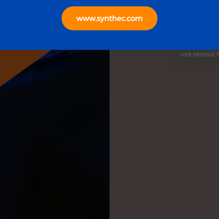
con productos
especialidad
www.synthec.com
acompañados 
técnico.
VER PRODUC