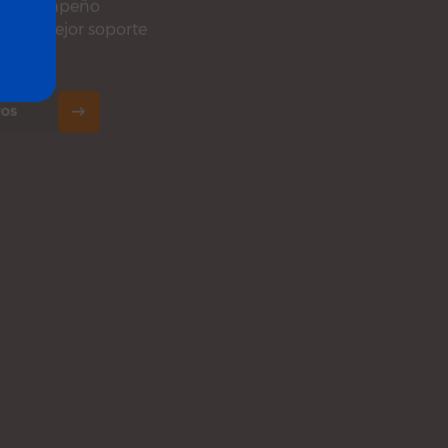
 de alta
 y desempeño
del mejor soporte
TOS