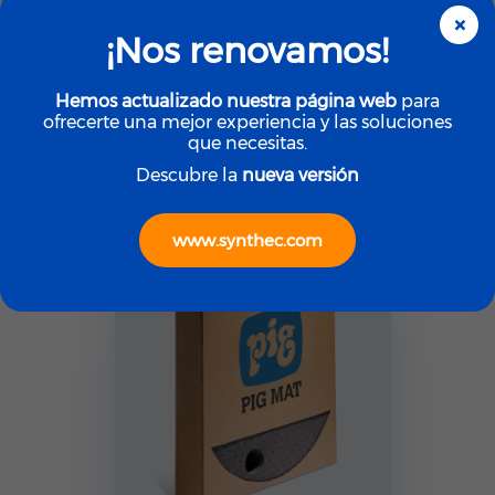
×
¡Nos renovamos!
Hemos actualizado nuestra página web
para
Absorbentes y Control de Derrames
ofrecerte una mejor experiencia y las soluciones
NEW PIG Tapetes /
que necesitas.
Paños Absorbentes
Universal (150...
Descubre la
nueva versión
www.synthec.com